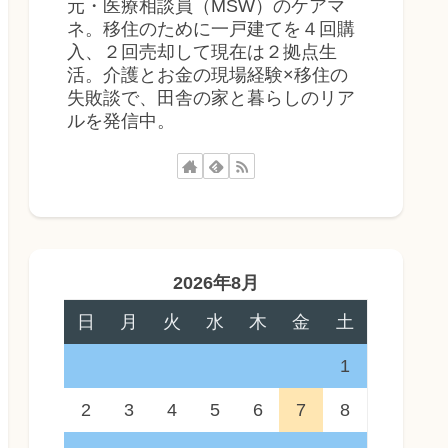
元・医療相談員（MSW）のケアマ
ネ。移住のために一戸建てを４回購
入、２回売却して現在は２拠点生
活。介護とお金の現場経験×移住の
失敗談で、田舎の家と暮らしのリア
ルを発信中。
2026年8月
日
月
火
水
木
金
土
1
2
3
4
5
6
7
8