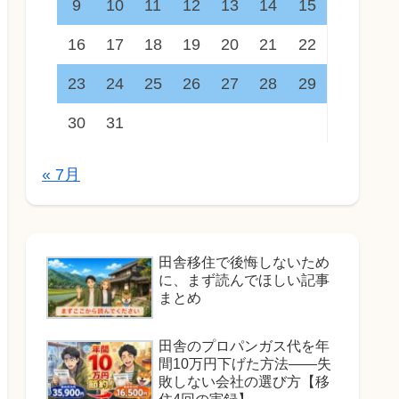
9
10
11
12
13
14
15
16
17
18
19
20
21
22
23
24
25
26
27
28
29
30
31
« 7月
田舎移住で後悔しないため
に、まず読んでほしい記事
まとめ
田舎のプロパンガス代を年
間10万円下げた方法——失
敗しない会社の選び方【移