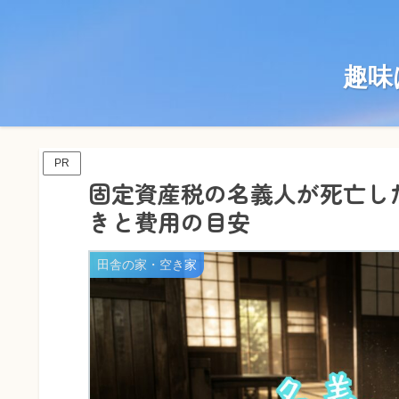
趣味
PR
固定資産税の名義人が死亡し
きと費用の目安
田舎の家・空き家