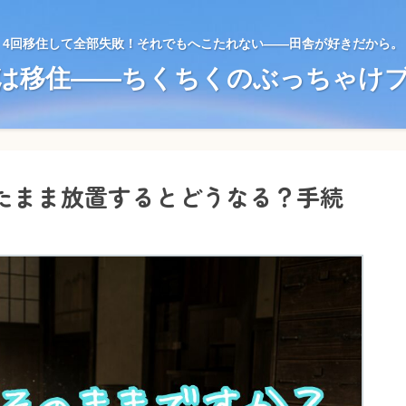
4回移住して全部失敗！それでもへこたれない——田舎が好きだから。
は移住——ちくちくのぶっちゃけ
たまま放置するとどうなる？手続