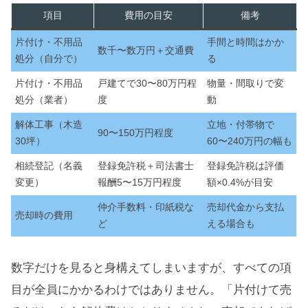
項目
費用の目安
備考
片付け・不用品
手間と時間はかか
数千〜数万円＋交通費
処分（自分で）
る
片付け・不用品
戸建てで30〜80万円程
物量・間取りで変
処分（業者）
度
動
解体工事（木造
立地・付帯物で
90〜150万円程度
30坪）
60〜240万円の幅も
相続登記（名義
登録免許税＋司法書士
登録免許税は評価
変更）
報酬5〜15万円程度
額×0.4%が目安
仲介手数料・印紙税な
売却代金から支払
売却時の費用
ど
える場合も
数字だけを見ると身構えてしまいますが、すべての項
目が全員にかかるわけではありません。「片付けて売